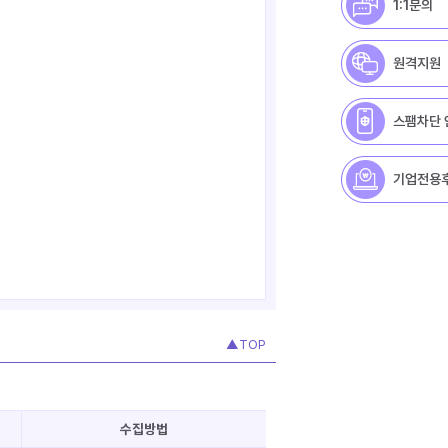
1:1문의
원격지원
스팸차단 
기업전용
▲TOP
수집방법