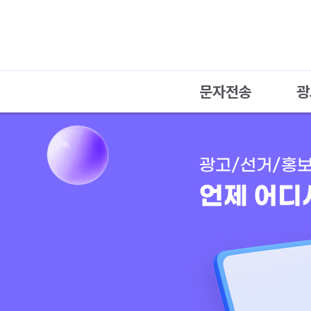
문자전송
광
광고/선거/홍보
언제 어디